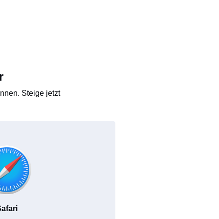
r
nen. Steige jetzt
afari