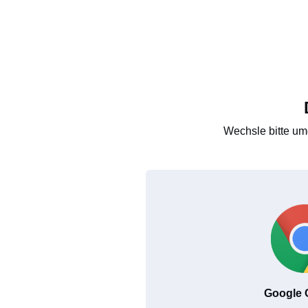
Wechsle bitte um
Google