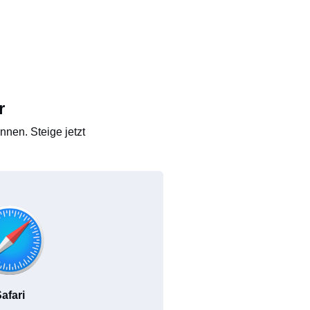
r
nen. Steige jetzt
afari