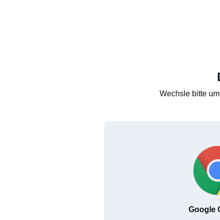
Wechsle bitte um
Google