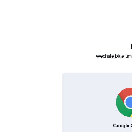
Wechsle bitte um
Google