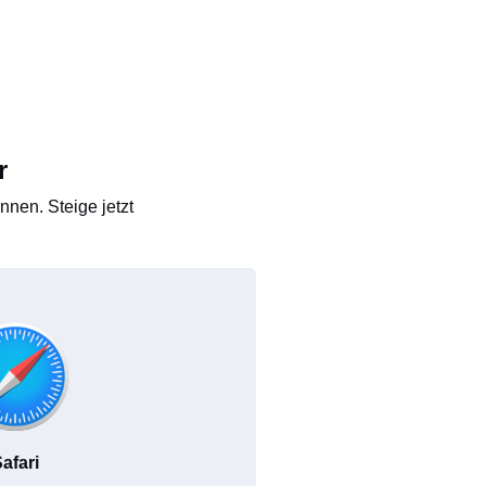
r
nen. Steige jetzt
afari