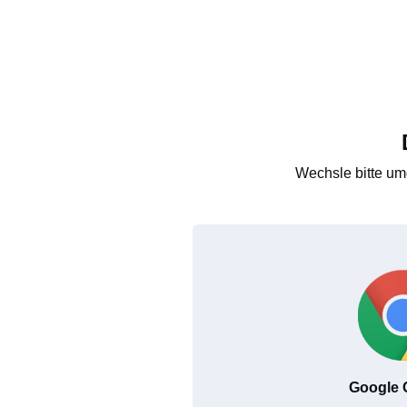
Wechsle bitte um
Google