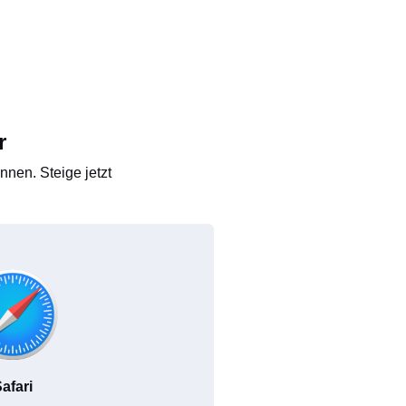
r
nen. Steige jetzt
afari