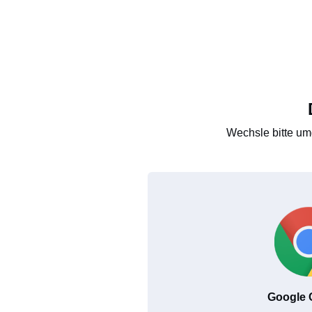
Wechsle bitte um
Google