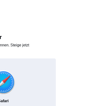
r
nen. Steige jetzt
afari