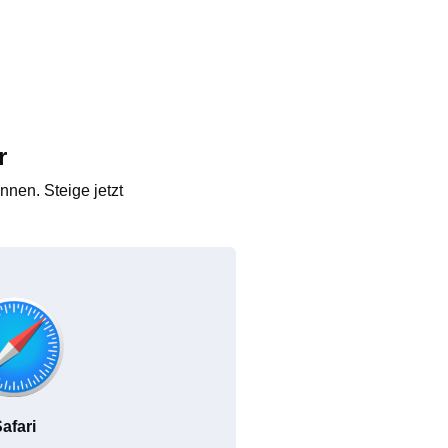
r
nen. Steige jetzt
afari