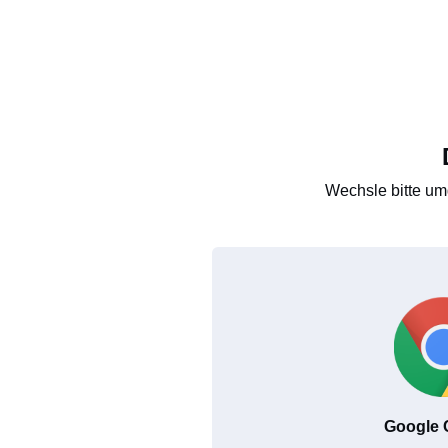
Wechsle bitte um
Google