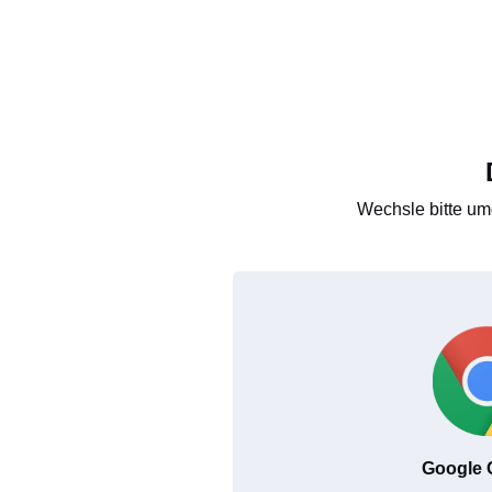
Wechsle bitte um
Google