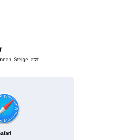
r
nen. Steige jetzt
afari