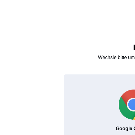
Wechsle bitte um
Google