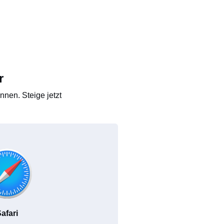
r
nen. Steige jetzt
afari