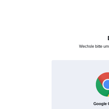
Wechsle bitte um
Google