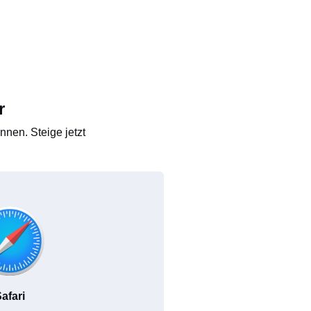
r
nen. Steige jetzt
afari