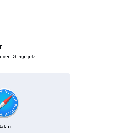
r
nen. Steige jetzt
afari