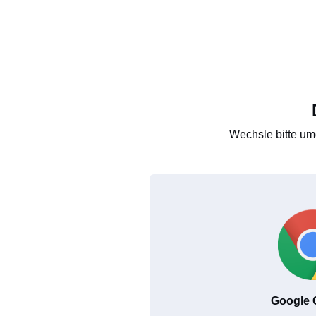
Wechsle bitte um
Google