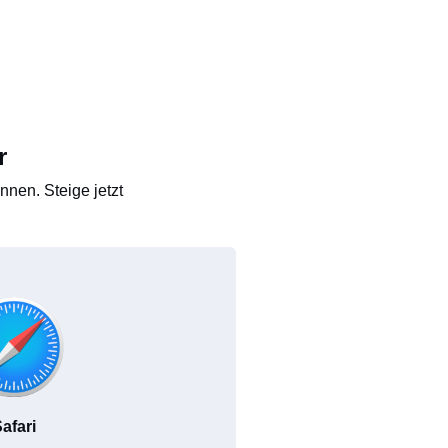
r
nen. Steige jetzt
afari