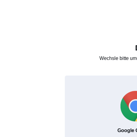
Wechsle bitte um
Google