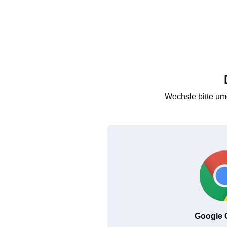
Wechsle bitte um
Google