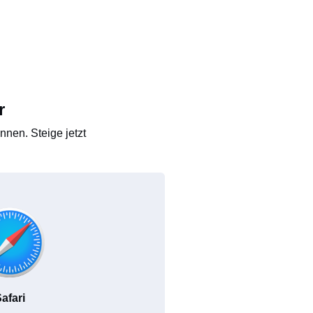
r
nen. Steige jetzt
afari