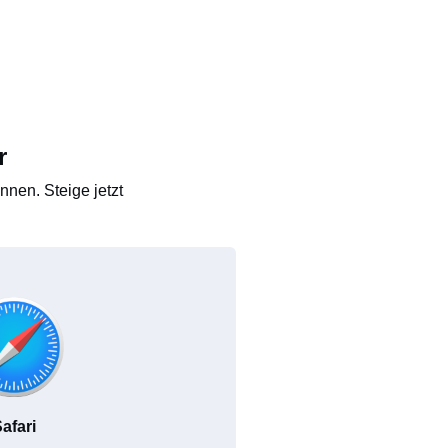
r
nen. Steige jetzt
afari