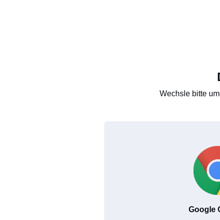
Wechsle bitte um
Google