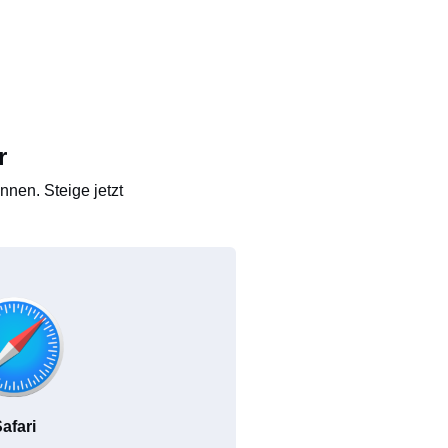
r
nen. Steige jetzt
afari