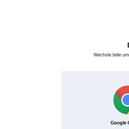
Wechsle bitte um
Google