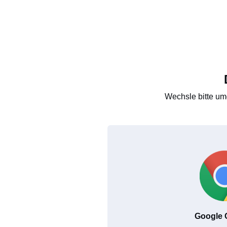
Wechsle bitte um
Google