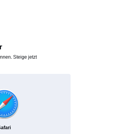
r
nen. Steige jetzt
afari