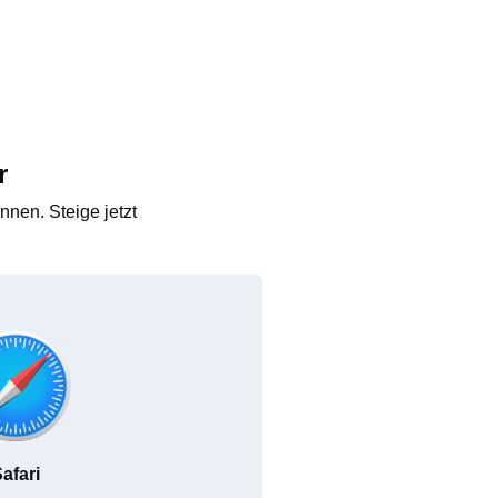
r
nen. Steige jetzt
afari