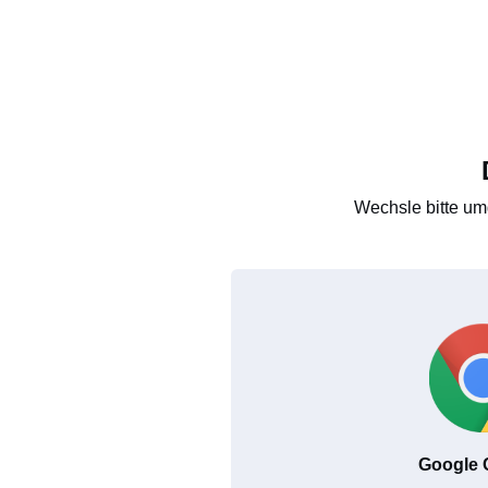
Wechsle bitte um
Google