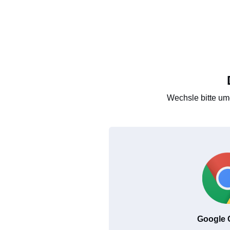
Wechsle bitte um
Google