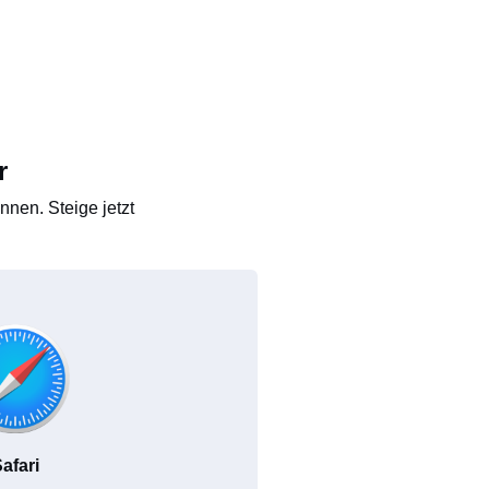
r
nen. Steige jetzt
afari