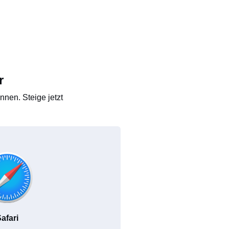
r
nen. Steige jetzt
afari