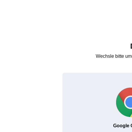
Wechsle bitte um
Google