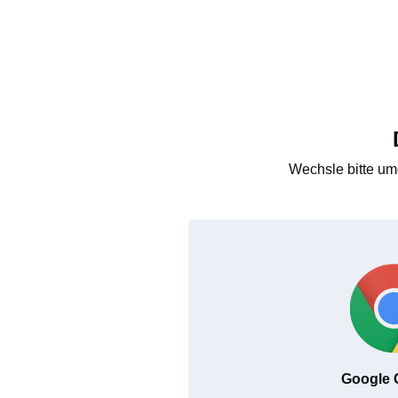
Wechsle bitte um
Google