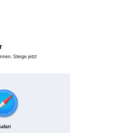
r
nen. Steige jetzt
afari