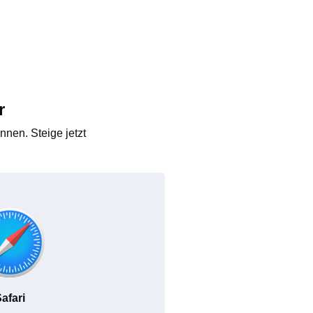
r
nen. Steige jetzt
afari