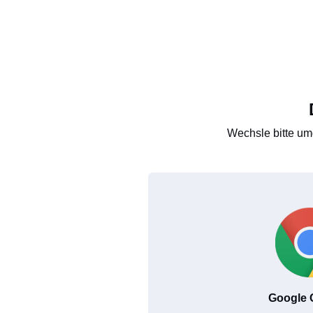
Wechsle bitte um
Google