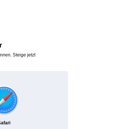
r
nen. Steige jetzt
afari