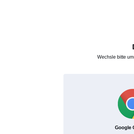
Wechsle bitte um
Google