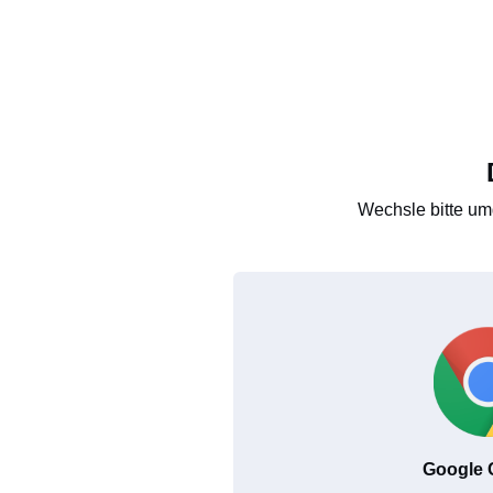
Wechsle bitte um
Google