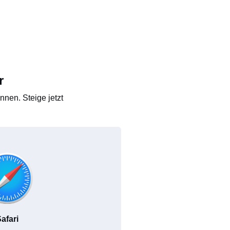
r
nen. Steige jetzt
afari