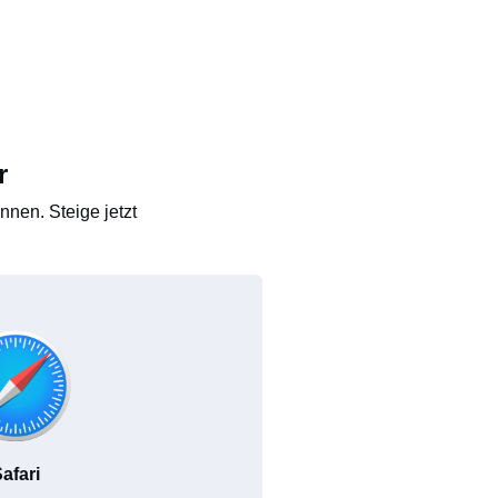
r
nen. Steige jetzt
afari