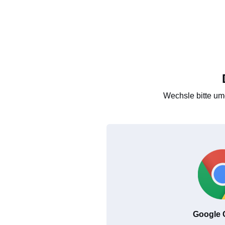
Wechsle bitte um
Google