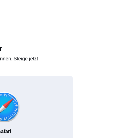
r
nen. Steige jetzt
afari