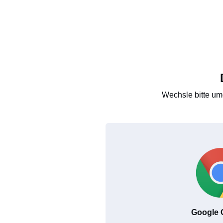
Wechsle bitte um
Google