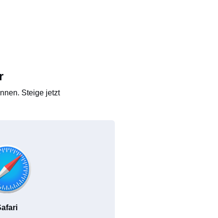
r
nen. Steige jetzt
afari