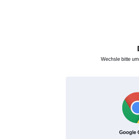
Wechsle bitte um
Google