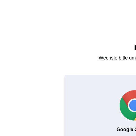
Wechsle bitte um
Google