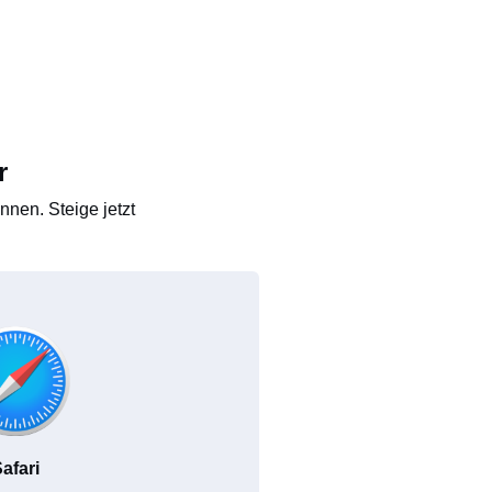
r
nen. Steige jetzt
afari