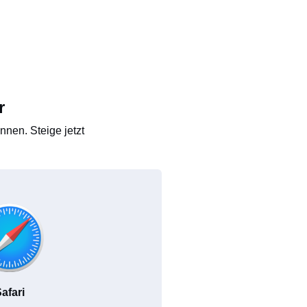
r
nen. Steige jetzt
afari