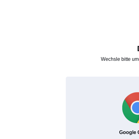
Wechsle bitte um
Google