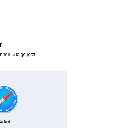
r
nen. Steige jetzt
afari