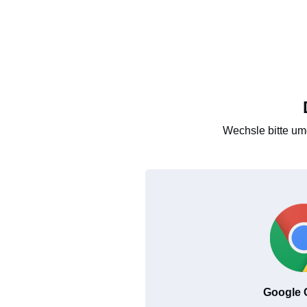
Wechsle bitte um
Google