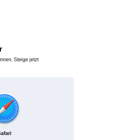
r
nen. Steige jetzt
afari