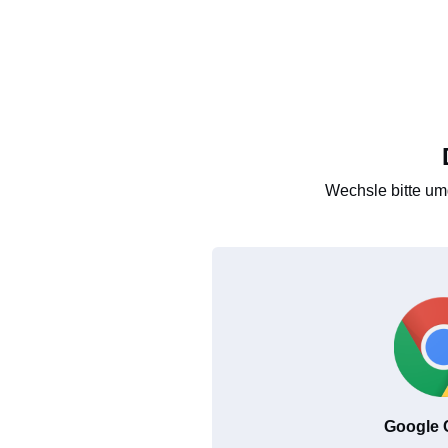
Wechsle bitte um
Google