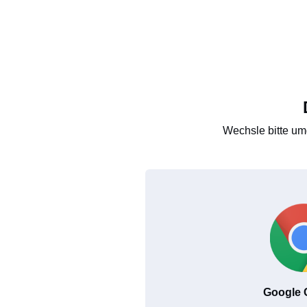
Wechsle bitte um
Google