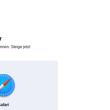
r
nen. Steige jetzt
afari