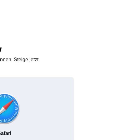
r
nen. Steige jetzt
afari