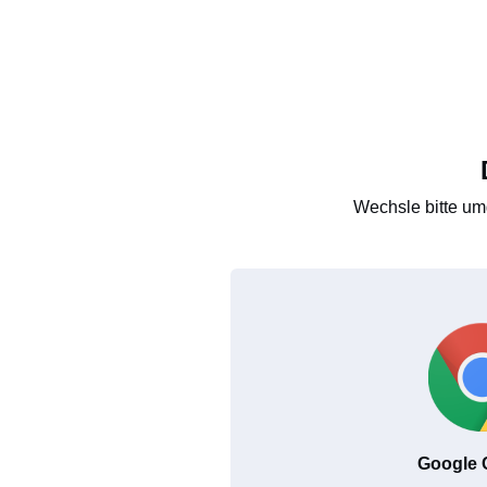
Wechsle bitte um
Google