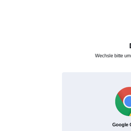
Wechsle bitte um
Google