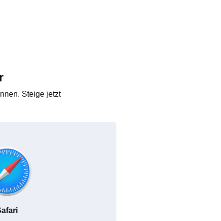
r
nen. Steige jetzt
afari