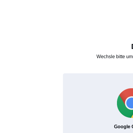
Wechsle bitte um
Google