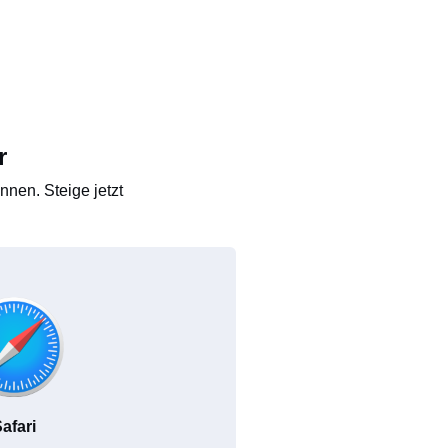
r
nen. Steige jetzt
afari