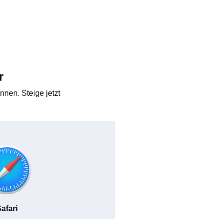
r
nen. Steige jetzt
afari