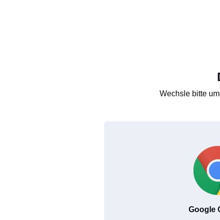
Wechsle bitte um
Google