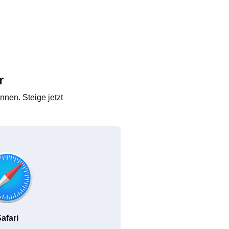
r
nen. Steige jetzt
afari