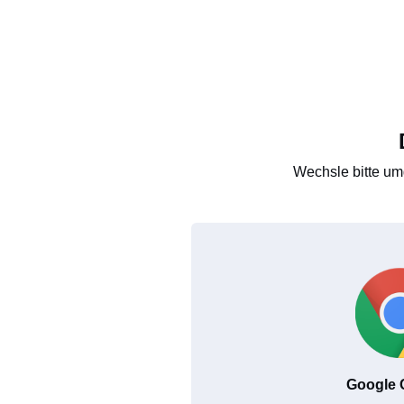
Wechsle bitte um
Google