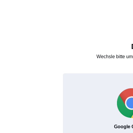
Wechsle bitte um
Google