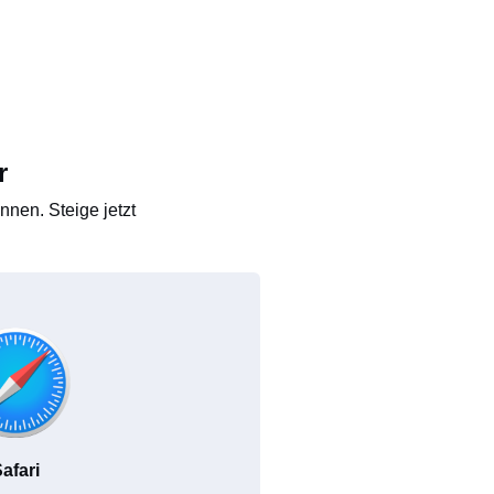
r
nen. Steige jetzt
afari