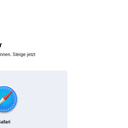
r
nen. Steige jetzt
afari