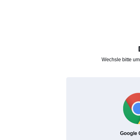
Wechsle bitte um
Google