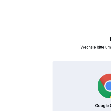
Wechsle bitte um
Google