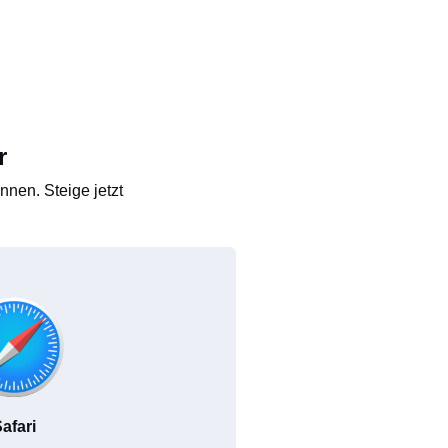
r
nen. Steige jetzt
afari