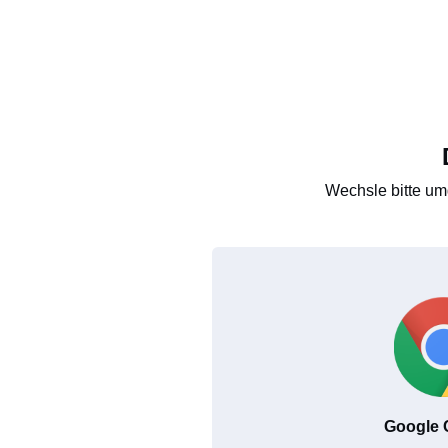
Wechsle bitte um
Google