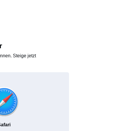
r
nen. Steige jetzt
afari