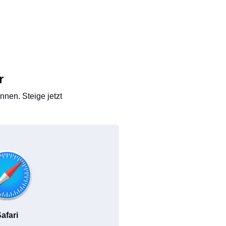
r
nen. Steige jetzt
afari