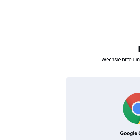
Wechsle bitte um
Google