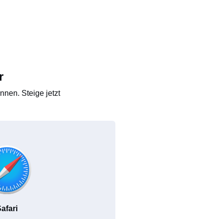
r
nen. Steige jetzt
afari