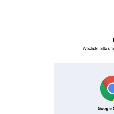
Wechsle bitte um
Google