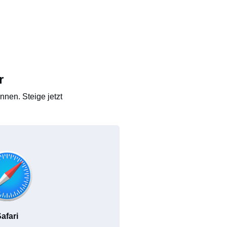
r
nen. Steige jetzt
afari