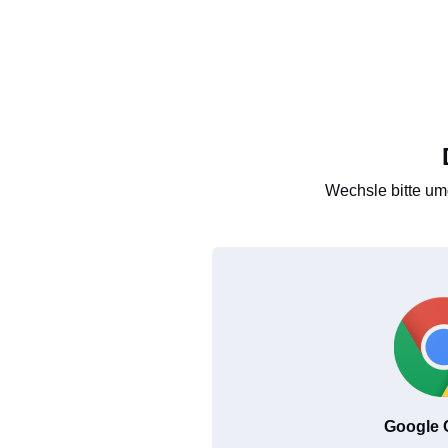
Wechsle bitte um
Google