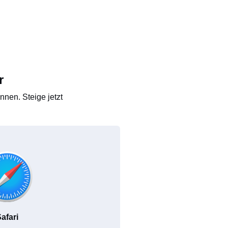
r
nen. Steige jetzt
afari