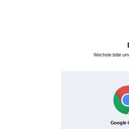
Wechsle bitte um
Google