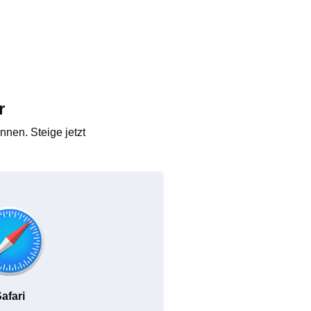
r
nen. Steige jetzt
afari