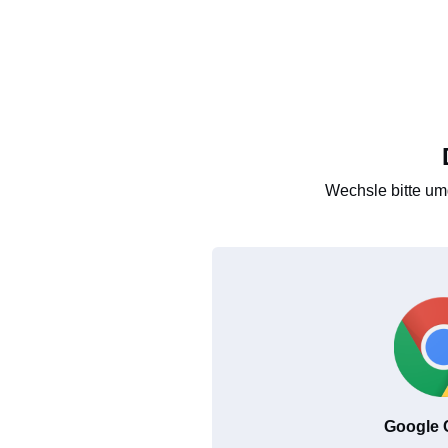
Wechsle bitte um
Google