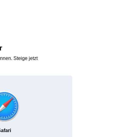
r
nen. Steige jetzt
afari