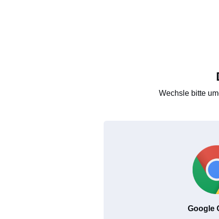
Wechsle bitte um
Google