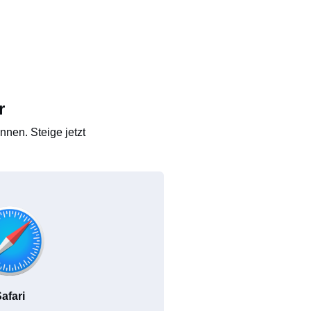
r
nen. Steige jetzt
afari