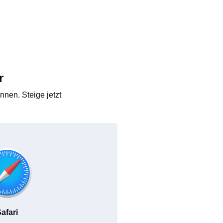
r
nen. Steige jetzt
afari