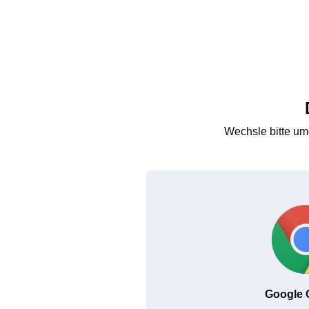
Wechsle bitte um
Google