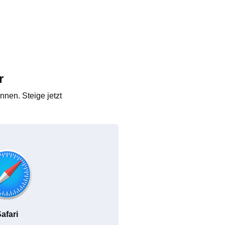
r
nen. Steige jetzt
afari