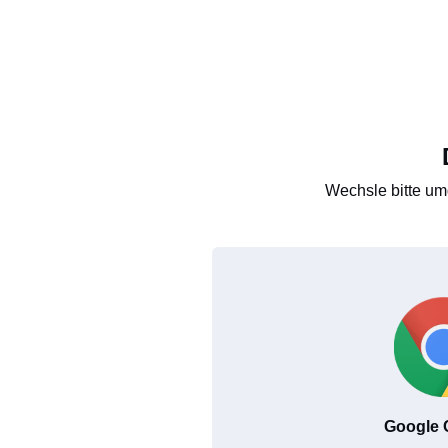
Wechsle bitte um
Google