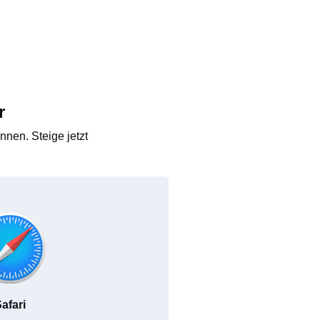
r
nen. Steige jetzt
afari