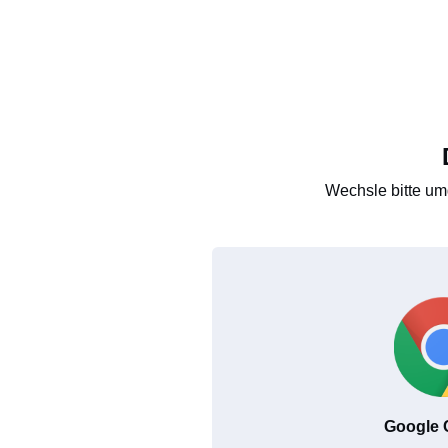
Wechsle bitte um
Google