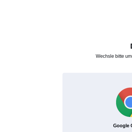
Wechsle bitte um
Google