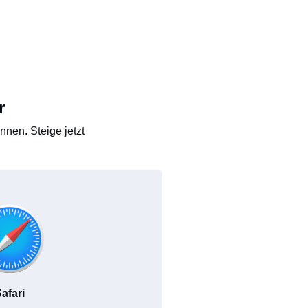
r
nen. Steige jetzt
afari